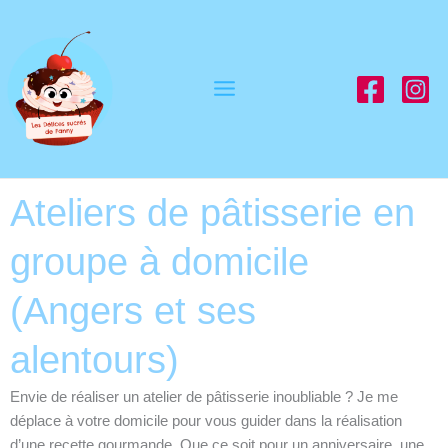
Aller
au
contenu
Ateliers de pâtisserie en
groupe à domicile
(Angers et ses
alentours)
Envie de réaliser un atelier de pâtisserie inoubliable ? Je me
déplace à votre domicile pour vous guider dans la réalisation
d’une recette gourmande. Que ce soit pour un anniversaire, une