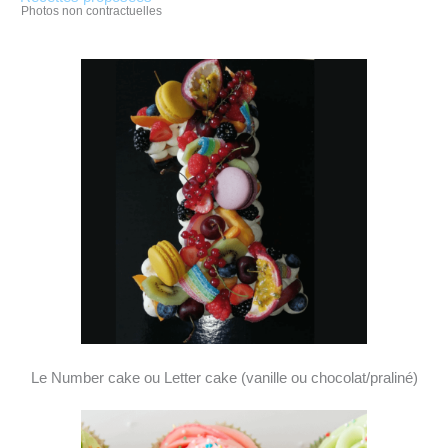
Photos non contractuelles
Le Number cake ou Letter cake (vanille ou chocolat/praliné)